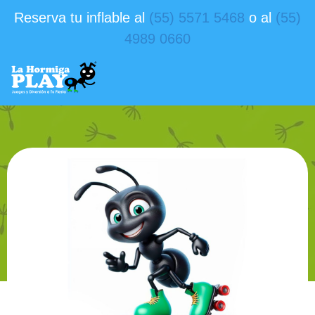
Reserva tu inflable al
(55) 5571 5468
o al
(55)
4989 0660