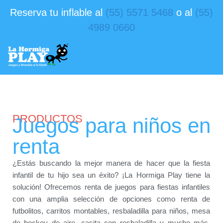
Reserva tu inflable al
(55) 5571 5468
o al
(55)
4989 0660
PRODUCTOS
Juegos para niños en
renta
¿Estás buscando la mejor manera de hacer que la fiesta
infantil de tu hijo sea un éxito? ¡La Hormiga Play tiene la
solución! Ofrecemos renta de juegos para fiestas infantiles
con una amplia selección de opciones como renta de
futbolitos, carritos montables, resbaladilla para niños, mesa
de hockey de aire, casita con resbaladilla y mucho más,