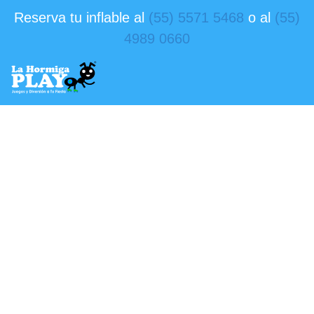
Reserva tu inflable al
(55) 5571 5468
o al
(55)
4989 0660