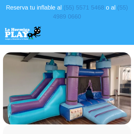
Reserva tu inflable al
(55) 5571 5468
o al
(55)
4989 0660