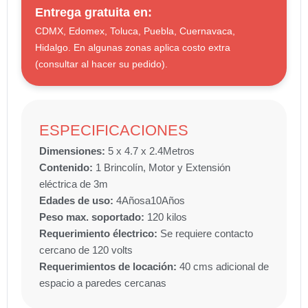
Entrega gratuita en:
CDMX, Edomex, Toluca, Puebla, Cuernavaca,
Hidalgo. En algunas zonas aplica costo extra
(consultar al hacer su pedido).
ESPECIFICACIONES
Dimensiones:
5 x 4.7 x 2.4
Metros
Contenido:
1 Brincolín, Motor y Extensión
eléctrica de 3m
Edades de uso:
4
Años
a
10
Años
Peso max. soportado:
120 kilos
Requerimiento électrico:
Se requiere contacto
cercano de 120 volts
Requerimientos de locación:
40 cms adicional de
espacio a paredes cercanas