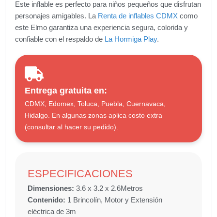
Este inflable es perfecto para niños pequeños que disfrutan
personajes amigables. La
Renta de inflables CDMX
como
este Elmo garantiza una experiencia segura, colorida y
confiable con el respaldo de
La Hormiga Play
.
Entrega gratuita en:
CDMX, Edomex, Toluca, Puebla, Cuernavaca,
Hidalgo. En algunas zonas aplica costo extra
(consultar al hacer su pedido).
ESPECIFICACIONES
Dimensiones:
3.6 x 3.2 x 2.6
Metros
Contenido:
1 Brincolín, Motor y Extensión
eléctrica de 3m