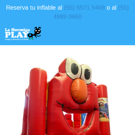
Reserva tu inflable al
(55) 5571 5468
o al
(55)
4989 0660