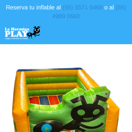
Reserva tu inflable al
(55) 5571 5468
o al
(55)
4989 0660