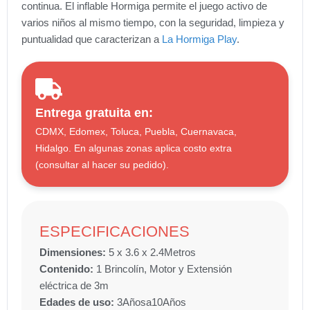
continua. El inflable Hormiga permite el juego activo de
varios niños al mismo tiempo, con la seguridad, limpieza y
puntualidad que caracterizan a
La Hormiga Play
.
Entrega gratuita en:
CDMX, Edomex, Toluca, Puebla, Cuernavaca,
Hidalgo. En algunas zonas aplica costo extra
(consultar al hacer su pedido).
ESPECIFICACIONES
Dimensiones:
5 x 3.6 x 2.4
Metros
Contenido:
1 Brincolín, Motor y Extensión
eléctrica de 3m
Edades de uso:
3
Años
a
10
Años