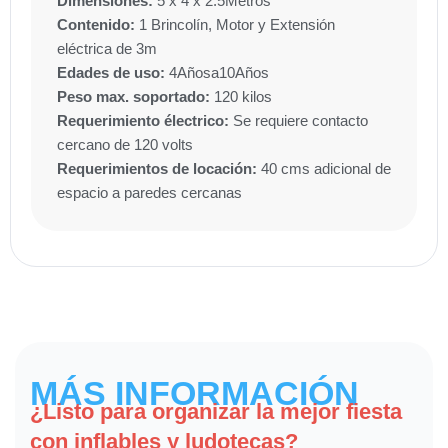
Dimensiones:
5 x 4 x 2.5
Metros
Contenido:
1 Brincolín, Motor y Extensión
eléctrica de 3m
Edades de uso:
4
Años
a
10
Años
Peso max. soportado:
120 kilos
Requerimiento électrico:
Se requiere contacto
cercano de 120 volts
Requerimientos de locación:
40 cms adicional de
espacio a paredes cercanas
MÁS INFORMACIÓN
¿Listo para organizar la mejor fiesta
con inflables y ludotecas?