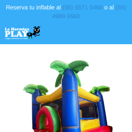
Reserva tu inflable al
(55) 5571 5468
o al
(55)
4989 0660