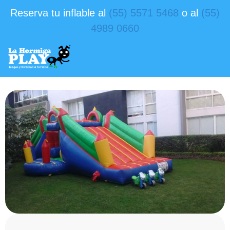
Reserva tu inflable al
(55) 5571 5468
o al
(55)
4989 0660