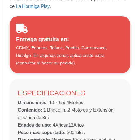
de
La Hormiga Play
.
Entrega gratuita en:
CDMX, Edomex, Toluca, Puebla, Cuernavaca,
Hidalgo. En algunas zonas aplica costo extra
(consultar al hacer su pedido).
ESPECIFICACIONES
Dimensiones:
10 x 5 x 4
Metros
Contenido:
1 Brincolín, 2 Motores y Extensión
eléctrica de 3m
Edades de uso:
4
Años
a
12
Años
Peso max. soportado:
300 kilos
Requerimiento électrico:
Se requiere contacto