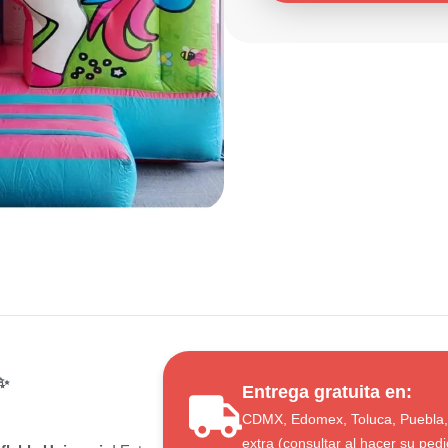
✨
Entrega gratuita en:
CDMX, Edomex, Toluca, Puebla, 
extra (consultar al hacer su pedi