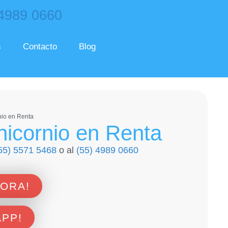
 4989 0660
s
Contacto
Blog
nio en Renta
Unicornio en Renta
55) 5571 5468
o al
(55) 4989 0660
HORA!
APP!