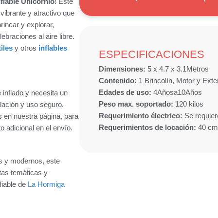
nflable Unicornio
! Este
vibrante y atractivo que
rincar y explorar,
ebraciones al aire libre.
iles
y otros
inflables
ESPECIFICACIONES
Dimensiones:
5 x 4.7 x 3.1
Metros
Contenido:
1 Brincolín, Motor y Ext
Edades de uso:
4
Años
a
10
Años
 inflado y necesita un
Peso max. soportado:
120 kilos
alación y uso seguro.
Requerimiento électrico:
Se requier
s en nuestra página, para
Requerimientos de locación:
40 cm
o adicional en el envío.
s y modernos, este
stas temáticas y
fiable de
La Hormiga