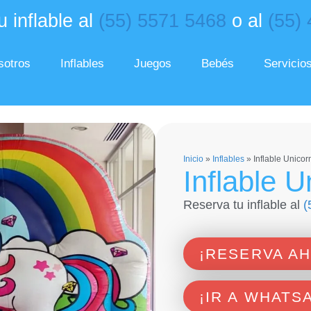
 inflable al
(55) 5571 5468
o al
(55)
sotros
Inflables
Juegos
Bebés
Servicio
Inicio
»
Inflables
»
Inflable Unicor
Inflable 
Reserva tu inflable al
(
¡RESERVA A
¡IR A WHATS