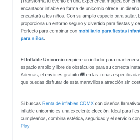
¡Transforma tu evento en una experiencia mágica con el
I
encantador inflable en forma de unicornio ofrece un diseño 
encantará a los niños. Con su amplio espacio para saltar, b
proporciona un entorno seguro y divertido para fiestas y cel
Perfecto para combinar con
mobiliario para fiestas infant
para niños
.
El
Inflable Unicornio
requiere un inflador para mantenerse
espacio amplio y libre de obstáculos para su correcta inst
Además, el envío es gratuito 🚚 en las zonas especificada
que puedas disfrutar de esta maravillosa atracción sin cost
Si buscas
Renta de inflables CDMX
con diseños llamativo
inflable unicornio es una excelente elección. Ideal para fie
cumpleaños, combina estética, seguridad y el servicio con
Play
.