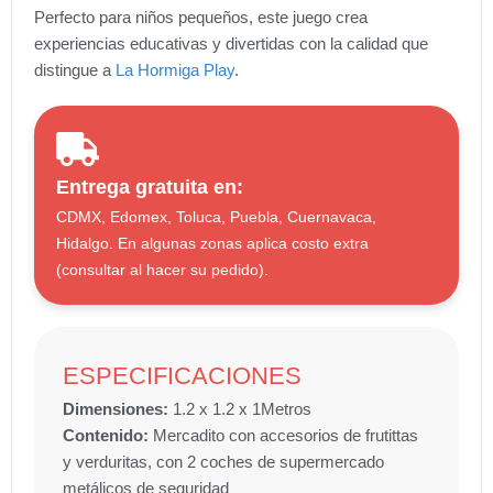
Perfecto para niños pequeños, este juego crea
experiencias educativas y divertidas con la calidad que
distingue a
La Hormiga Play
.
Entrega gratuita en:
CDMX, Edomex, Toluca, Puebla, Cuernavaca,
Hidalgo. En algunas zonas aplica costo extra
(consultar al hacer su pedido).
ESPECIFICACIONES
Dimensiones:
1.2 x 1.2 x 1
Metros
Contenido:
Mercadito con accesorios de frutittas
y verduritas, con 2 coches de supermercado
metálicos de seguridad