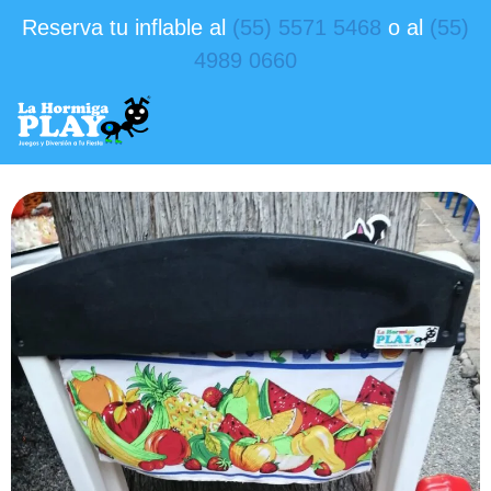
Reserva tu inflable al
(55) 5571 5468
o al
(55)
4989 0660