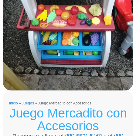
Inicio
»
Juegos
»
Juego Mercadito con Accesorios
Juego Mercadito con
Accesorios
Reserva tu inflable al
(55) 5571 5468
o al
(55)