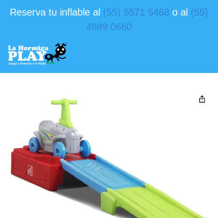
Reserva tu inflable al
(55) 5571 5468
o al
(55)
4989 0660