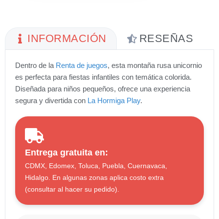
INFORMACIÓN
RESEÑAS
Dentro de la
Renta de juegos
, esta montaña rusa unicornio
es perfecta para fiestas infantiles con temática colorida.
Diseñada para niños pequeños, ofrece una experiencia
segura y divertida con
La Hormiga Play
.
Entrega gratuita en:
CDMX, Edomex, Toluca, Puebla, Cuernavaca,
Hidalgo. En algunas zonas aplica costo extra
(consultar al hacer su pedido).