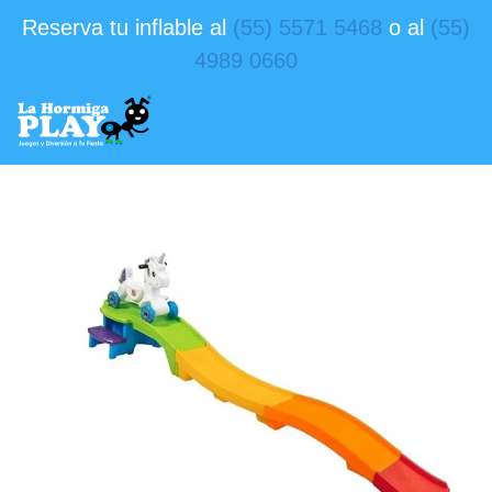
Reserva tu inflable al
(55) 5571 5468
o al
(55)
4989 0660