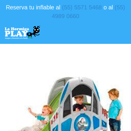
Reserva tu inflable al
(55) 5571 5468
o al
(55)
4989 0660