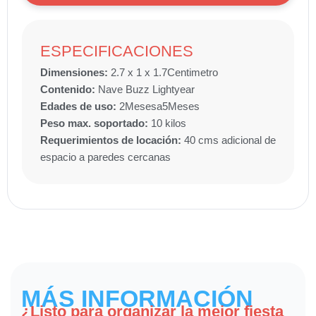
ESPECIFICACIONES
Dimensiones:
2.7 x 1 x 1.7
Centimetro
Contenido:
Nave Buzz Lightyear
Edades de uso:
2
Meses
a
5
Meses
Peso max. soportado:
10 kilos
Requerimientos de locación:
40 cms adicional de
espacio a paredes cercanas
MÁS INFORMACIÓN
¿Listo para organizar la mejor fiesta