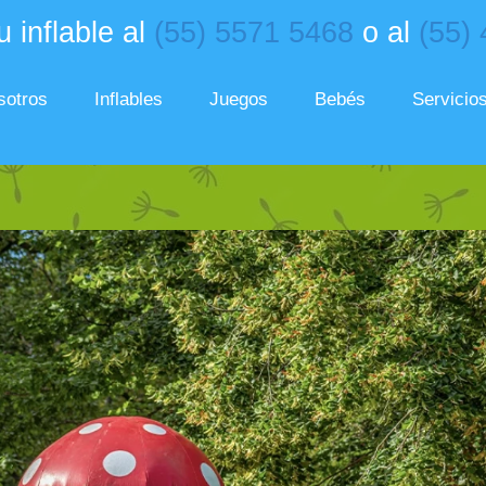
 inflable al
(55) 5571 5468
o al
(55)
sotros
Inflables
Juegos
Bebés
Servicio