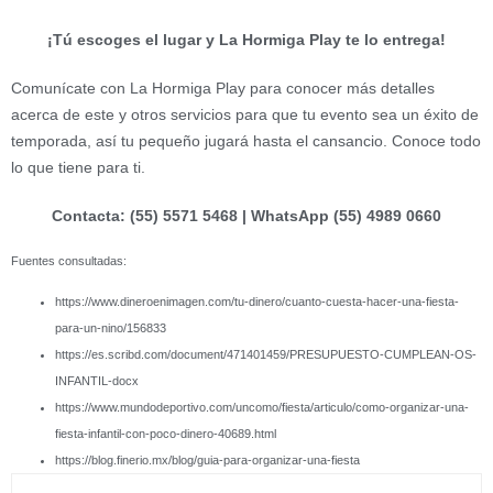
¡Tú escoges el lugar y La Hormiga Play te lo entrega!
Comunícate con La Hormiga Play para conocer más detalles
acerca de este y otros servicios para que tu evento sea un éxito de
temporada, así tu pequeño jugará hasta el cansancio. Conoce todo
lo que tiene para ti.
Contacta: (55) 5571 5468 | WhatsApp (55) 4989 0660
Fuentes consultadas:
https://www.dineroenimagen.com/tu-dinero/cuanto-cuesta-hacer-una-fiesta-
para-un-nino/156833
https://es.scribd.com/document/471401459/PRESUPUESTO-CUMPLEAN-OS-
INFANTIL-docx
https://www.mundodeportivo.com/uncomo/fiesta/articulo/como-organizar-una-
fiesta-infantil-con-poco-dinero-40689.html
https://blog.finerio.mx/blog/guia-para-organizar-una-fiesta