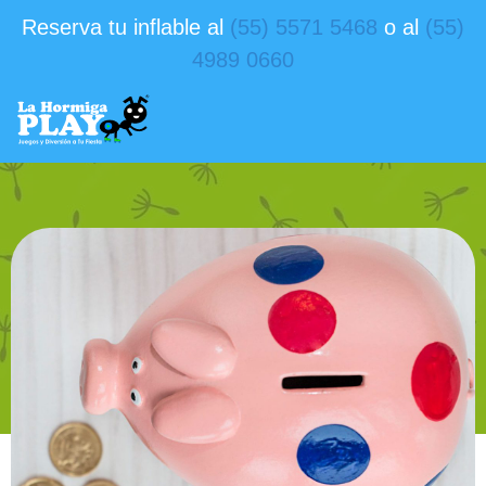
Reserva tu inflable al
(55) 5571 5468
o al
(55)
4989 0660