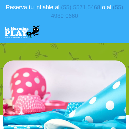
Reserva tu inflable al
(55) 5571 5468
o al
(55)
4989 0660