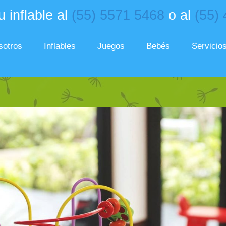
 inflable al
(55) 5571 5468
o al
(55)
sotros
Inflables
Juegos
Bebés
Servicio