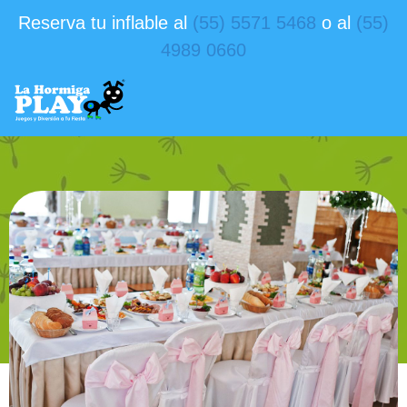
Reserva tu inflable al
(55) 5571 5468
o al
(55)
4989 0660