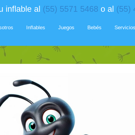
 inflable al
(55) 5571 5468
o al
(55)
sotros
Inflables
Juegos
Bebés
Servicio