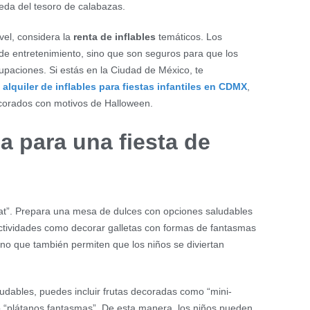
eda del tesoro de calabazas.
ivel, considera la
renta de inflables
temáticos. Los
 de entretenimiento, sino que son seguros para que los
upaciones. Si estás en la Ciudad de México, te
alquiler de inflables para fiestas infantiles en CDMX
,
corados con motivos de Halloween.
a para una fiesta de
treat”. Prepara una mesa de dulces con opciones saludables
actividades como decorar galletas con formas de fantasmas
ino que también permiten que los niños se diviertan
ludables, puedes incluir frutas decoradas como “mini-
“plátanos fantasmas”. De esta manera, los niños pueden