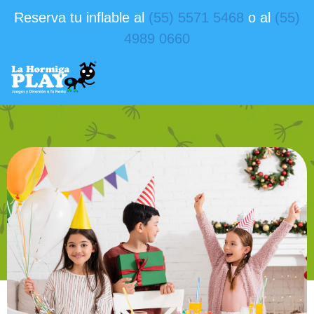
Reserva tu inflable al
(55) 5571 5468
o al
(55)
4989 0660