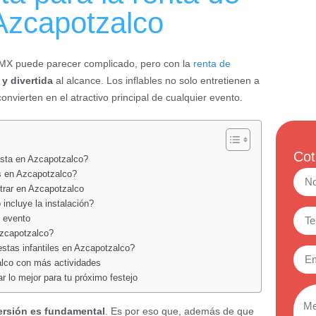
 Azcapotzalco
CDMX puede parecer complicado, pero con la
renta de
 y divertida
al alcance. Los inflables no solo entretienen a
onvierten en el atractivo principal de cualquier evento.
Cot
iesta en Azcapotzalco?
es en Azcapotzalco?
trar en Azcapotzalco
 incluye la instalación?
u evento
Azcapotzalco?
estas infantiles en Azcapotzalco?
lco con más actividades
 lo mejor para tu próximo festejo
versión es fundamental
. Es por eso que, además de que