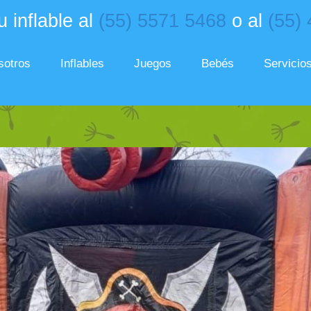
 inflable al
(55) 5571 5468
o al
(55)
sotros
Inflables
Juegos
Bebés
Servicio