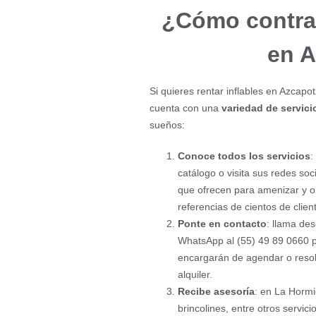
¿Cómo contrata
en A
Si quieres rentar inflables en Azcapo
cuenta con una
variedad de servici
sueños:
Conoce todos los servicios
:
catálogo o visita sus redes soc
que ofrecen para amenizar y or
referencias de cientos de clien
Ponte en contacto
: llama de
WhatsApp al (55) 49 89 0660 p
encargarán de agendar o resolv
alquiler.
Recibe asesoría
: en La Hormi
brincolines, entre otros servic