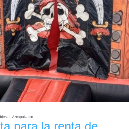
ables en Azcapotzalco
a para la renta de