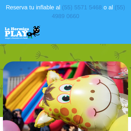
Reserva tu inflable al
(55) 5571 5468
o al
(55)
4989 0660