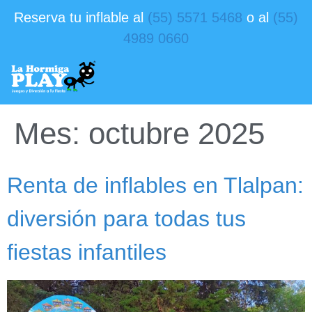
Reserva tu inflable al
(55) 5571 5468
o al
(55)
4989 0660
Mes:
octubre 2025
Renta de inflables en Tlalpan:
diversión para todas tus
fiestas infantiles