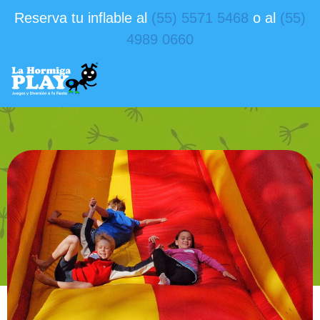
Reserva tu inflable al
(55) 5571 5468
o al
(55)
4989 0660