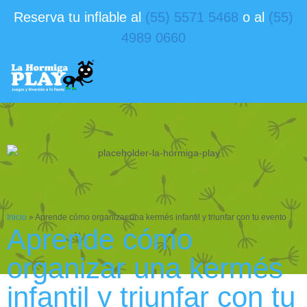
Reserva tu inflable al
(55) 5571 5468
o al
(55)
4989 0660
Inicio
»
Aprende cómo organizar una kermés infantil y triunfar con tu evento
Aprende cómo
organizar una kermés
infantil y triunfar con tu