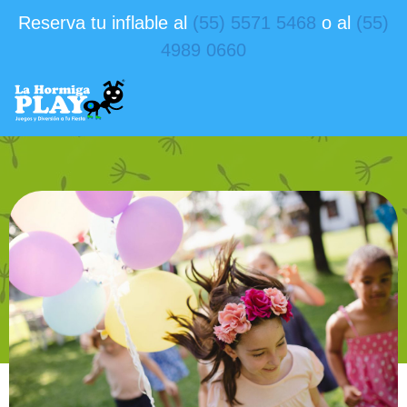
Reserva tu inflable al
(55) 5571 5468
o al
(55)
4989 0660