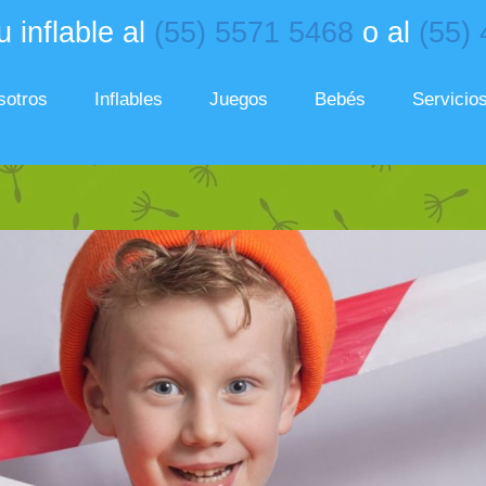
 inflable al
(55) 5571 5468
o al
(55)
sotros
Inflables
Juegos
Bebés
Servicio