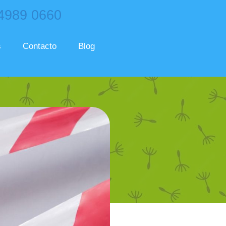
 4989 0660
s
Contacto
Blog