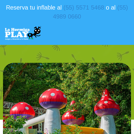
Reserva tu inflable al
(55) 5571 5468
o al
(55)
4989 0660