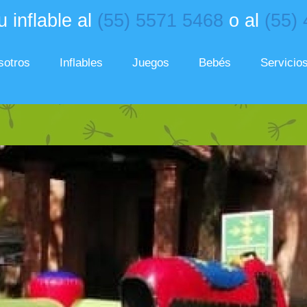
 inflable al
(55) 5571 5468
o al
(55)
sotros
Inflables
Juegos
Bebés
Servicio