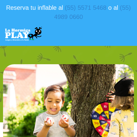
Reserva tu inflable al
(55) 5571 5468
o al
(55)
4989 0660