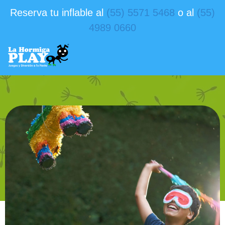
Reserva tu inflable al
(55) 5571 5468
o al
(55)
4989 0660